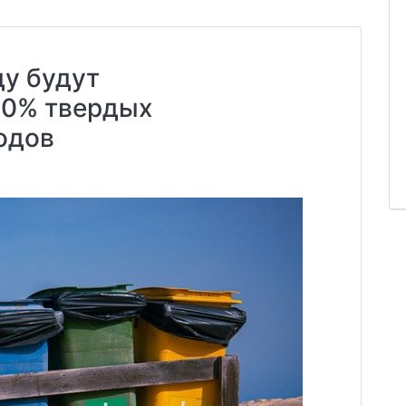
ду будут
00% твердых
одов