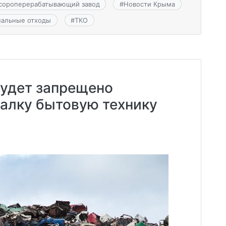
сороперерабатывающий завод
#
Новости Крыма
нальные отходы
#
ТКО
будет запрещено
алку бытовую технику