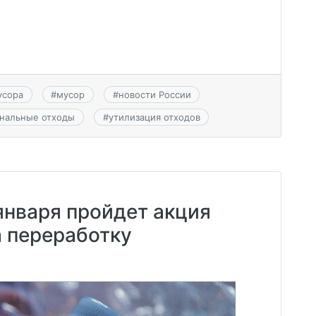
усора
#
мусор
#
новости России
нальные отходы
#
утилизация отходов
января пройдет акция
а переработку