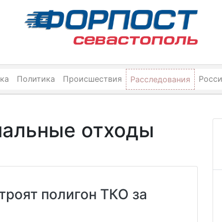
ка
Политика
Происшествия
Росс
Расследования
нальные отходы
троят полигон ТКО за