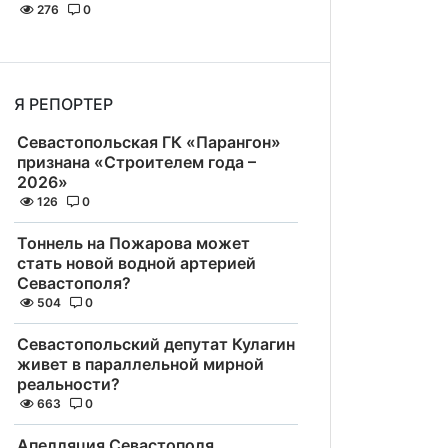
276
0
Я РЕПОРТЕР
Севастопольская ГК «Парангон»
признана «Строителем года –
2026»
126
0
Тоннель на Пожарова может
стать новой водной артерией
Севастополя?
504
0
Севастопольский депутат Кулагин
живет в параллельной мирной
реальности?
663
0
Апелляция Севастополя