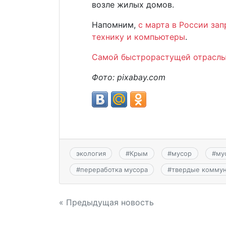
возле жилых домов.
Напомним,
с марта в России за
технику и компьютеры
.
Самой быстрорастущей отраслью
Фото:
pixabay.
com
экология
#
Крым
#
мусор
#
му
#
переработка мусора
#
твердые комму
Навигация
« Предыдущая новость
по