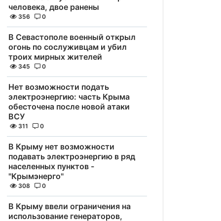
человека, двое ранены
356
0
В Севастополе военный открыл
огонь по сослуживцам и убил
троих мирных жителей
345
0
Нет возможности подать
электроэнергию: часть Крыма
обесточена после новой атаки
ВСУ
311
0
В Крыму нет возможности
подавать электроэнергию в ряд
населенных пунктов -
"Крымэнерго"
308
0
В Крыму ввели ограничения на
использование генераторов,