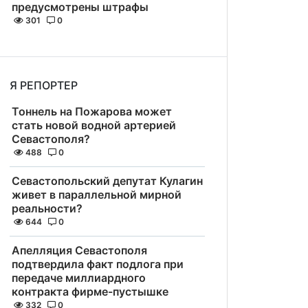
предусмотрены штрафы
301
0
Я РЕПОРТЕР
Тоннель на Пожарова может
стать новой водной артерией
Севастополя?
488
0
Севастопольский депутат Кулагин
живет в параллельной мирной
реальности?
644
0
Апелляция Севастополя
подтвердила факт подлога при
передаче миллиардного
контракта фирме-пустышке
332
0