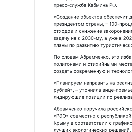
пресс-служба Кабмина РФ.
«Создание объектов обеспечит 
президентом страны, – 100-про
отходов и снижение захоронения
задачу не к 2030-му, а уже в 20
планы по развитию туристическо
По словам Абрамченко, это изб
полигонами и стихийными места
создать современную и техноло
«Планируем направить на реали
рублей», – уточнила вице-премье
лидирующие позиции по реализ
Абрамченко поручила российск
«РЭО» совместно с республикой
Крыму в соответствии с график
лучших экологических решений.