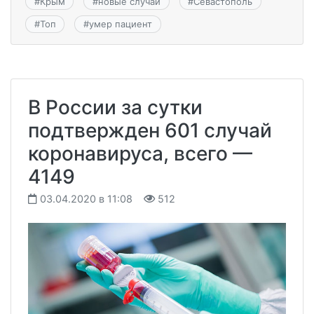
#
Крым
#
новые случаи
#
Севастополь
#
Топ
#
умер пациент
В России за сутки
подтвержден 601 случай
коронавируса, всего —
4149
03.04.2020 в 11:08
512