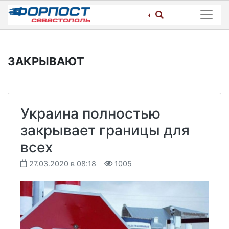
Skip
to
content
ЗАКРЫВАЮТ
Украина полностью
закрывает границы для
всех
27.03.2020 в 08:18
1005