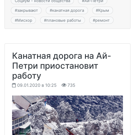
Социум - новости общества
#
Ай-Петри
#
закрывают
#
канатная дорога
#
Крым
#
Мисхор
#
плановые работы
#
ремонт
Канатная дорога на Ай-
Петри приостановит
работу
09.01.2020 в 10:25
735