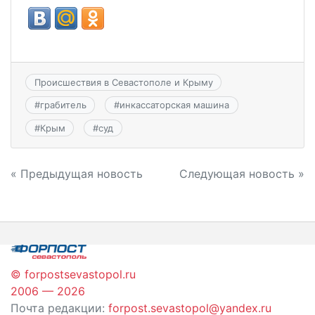
Происшествия в Севастополе и Крыму
#
грабитель
#
инкассаторская машина
#
Крым
#
суд
Навигация
« Предыдущая новость
Следующая новость »
по
записям
© forpostsevastopol.ru
2006 — 2026
Почта редакции:
forpost.sevastopol@yandex.ru