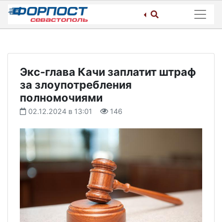
Skip
to
content
Экс-глава Качи заплатит штраф
за злоупотребления
полномочиями
02.12.2024 в 13:01
146