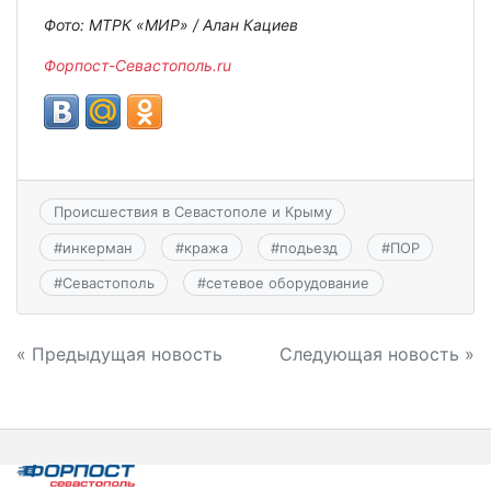
Фото: МТРК «МИР» / Алан Кациев
Форпост-Севастополь.ru
Происшествия в Севастополе и Крыму
#
инкерман
#
кража
#
подьезд
#
ПОР
#
Севастополь
#
сетевое оборудование
Навигация
« Предыдущая новость
Следующая новость »
по
записям