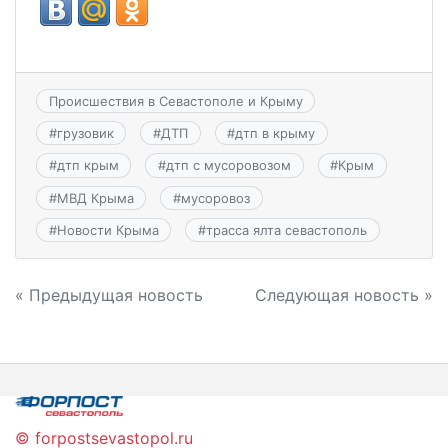
Происшествия в Севастополе и Крыму
#
грузовик
#
ДТП
#
дтп в крыму
#
дтп крым
#
дтп с мусоровозом
#
Крым
#
МВД Крыма
#
мусоровоз
#
Новости Крыма
#
трасса ялта севастополь
Навигация
« Предыдущая новость
Следующая новость »
по
записям
© forpostsevastopol.ru