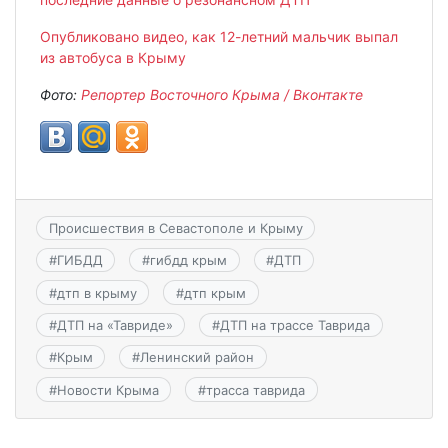
Опубликовано видео, как 12-летний мальчик выпал
из автобуса в Крыму
Фото:
Репортер Восточного Крыма / Вконтакте
Происшествия в Севастополе и Крыму
#
ГИБДД
#
гибдд крым
#
ДТП
#
дтп в крыму
#
дтп крым
#
ДТП на «Тавриде»
#
ДТП на трассе Таврида
#
Крым
#
Ленинский район
#
Новости Крыма
#
трасса таврида