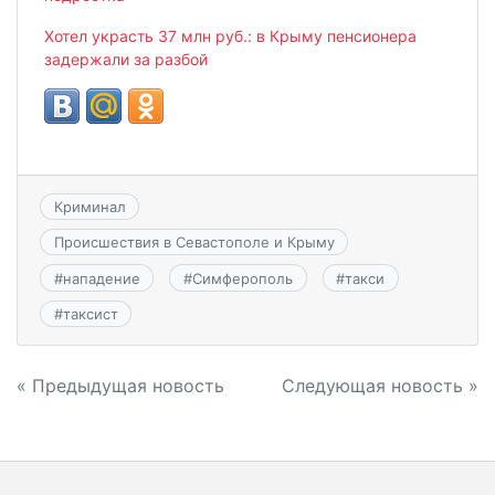
Хотел украсть 37 млн руб.: в Крыму пенсионера
задержали за разбой
Криминал
Происшествия в Севастополе и Крыму
#
нападение
#
Симферополь
#
такси
#
таксист
Навигация
« Предыдущая новость
Следующая новость »
по
записям