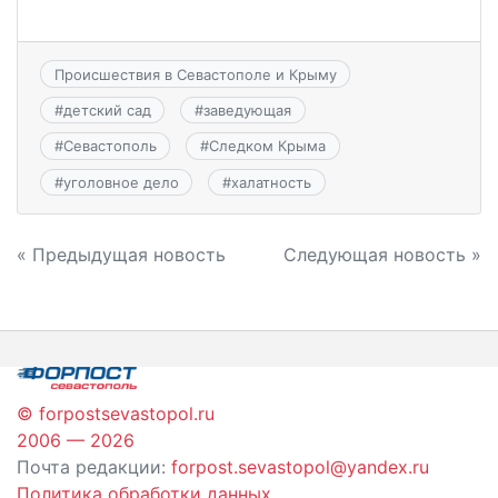
Происшествия в Севастополе и Крыму
#
детский сад
#
заведующая
#
Севастополь
#
Следком Крыма
#
уголовное дело
#
халатность
Навигация
« Предыдущая новость
Следующая новость »
по
записям
© forpostsevastopol.ru
2006 — 2026
Почта редакции:
forpost.sevastopol@yandex.ru
Политика обработки данных