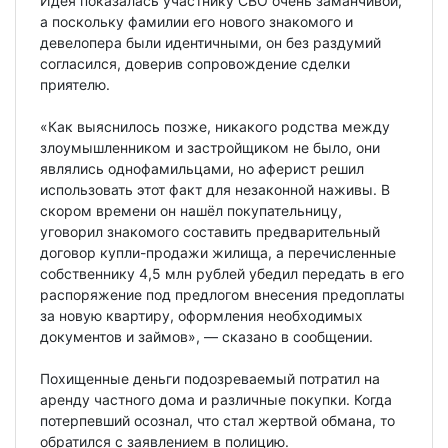
Идея показалась участнику СВО очень заманчивой,
а поскольку фамилии его нового знакомого и
девелопера были идентичными, он без раздумий
согласился, доверив сопровождение сделки
приятелю.
«Как выяснилось позже, никакого родства между
злоумышленником и застройщиком не было, они
являлись однофамильцами, но аферист решил
использовать этот факт для незаконной наживы. В
скором времени он нашёл покупательницу,
уговорил знакомого составить предварительный
договор купли-продажи жилища, а перечисленные
собственнику 4,5 млн рублей убедил передать в его
распоряжение под предлогом внесения предоплаты
за новую квартиру, оформления необходимых
документов и займов», — сказано в сообщении.
Похищенные деньги подозреваемый потратил на
аренду частного дома и различные покупки. Когда
потерпевший осознал, что стал жертвой обмана, то
обратился с заявлением в полицию.