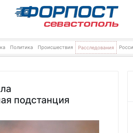
ка
Политика
Происшествия
Росс
Расследования
ела
ая подстанция