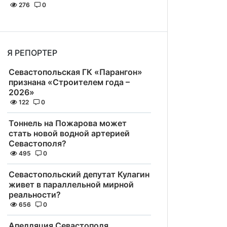
276
0
Я РЕПОРТЕР
Севастопольская ГК «Парангон»
признана «Строителем года –
2026»
122
0
Тоннель на Пожарова может
стать новой водной артерией
Севастополя?
495
0
Севастопольский депутат Кулагин
живет в параллельной мирной
реальности?
656
0
Апелляция Севастополя