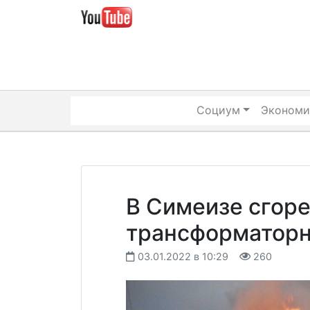
Skip
to
content
Социум
Экономи
В Симеизе сгор
трансформаторн
03.01.2022 в 10:29
260