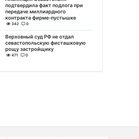
подтвердила факт подлога при
передаче миллиардного
контракта фирме-пустышке
342
0
Верховный суд РФ не отдал
севастопольскую фисташковую
рощу застройщику
471
0