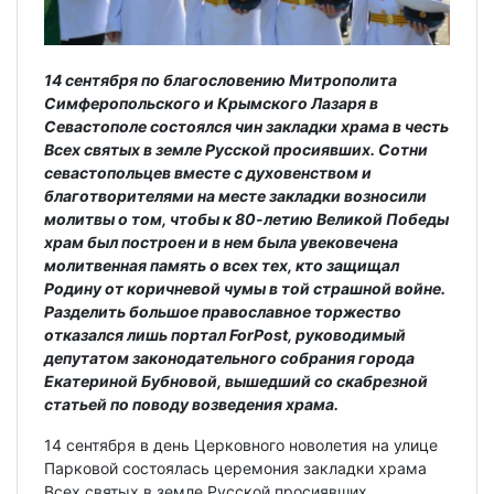
14 сентября по благословению Митрополита
Симферопольского и Крымского Лазаря в
Севастополе состоялся чин закладки храма в честь
Всех святых в земле Русской просиявших. Сотни
севастопольцев вместе с духовенством и
благотворителями на месте закладки возносили
молитвы о том, чтобы к 80-летию Великой Победы
храм был построен и в нем была увековечена
молитвенная память о всех тех, кто защищал
Родину от коричневой чумы в той страшной войне.
Разделить большое православное торжество
отказался лишь портал
ForPost, руководимый
депутатом законодательного собрания города
Екатериной Бубновой, вышедший со скабрезной
статьей по поводу возведения храма.
14 сентября в день Церковного новолетия на улице
Парковой состоялась церемония закладки храма
Всех святых в земле Русской просиявших.