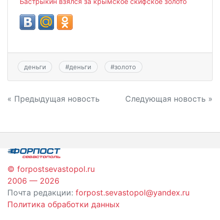
Бастрыкин взялся за крымское скифское золото
деньги
#
деньги
#
золото
Навигация
« Предыдущая новость
Следующая новость »
по
записям
© forpostsevastopol.ru
2006 — 2026
Почта редакции:
forpost.sevastopol@yandex.ru
Политика обработки данных