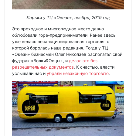
Ларьки у ТЦ «Океан», ноябрь, 2019 год
Это проходное и многолюдное место давно
облюбовали горе-предприниматели. Ранее здесь
уже велась несанкционированная торговля, с
которой боролась наша редакция. Тогда у ТЦ
«Океан» бизнесмен Олег Николаев располагал свой
фудтрак «Волки&Овцы», и
делал это без
разрешительных документов
. К счастью, власти
услышали нас и
убрали незаконную торговлю
.