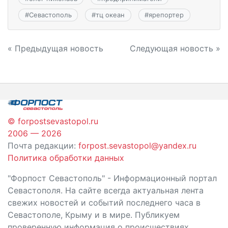
#
Севастополь
#
тц океан
#
ярепортер
Навигация
« Предыдущая новость
Следующая новость »
по
записям
© forpostsevastopol.ru
2006 — 2026
Почта редакции:
forpost.sevastopol@yandex.ru
Политика обработки данных
"Форпост Севастополь" - Информационный портал
Севастополя. На сайте всегда актуальная лента
свежих новостей и событий последнего часа в
Севастополе, Крыму и в мире. Публикуем
проверенную информация о происшествиях,