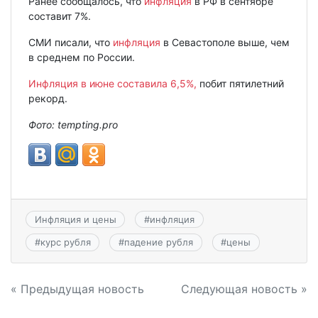
Ранее сообщалось, что
инфляция
в РФ в сентябре
составит 7%.
СМИ писали, что
инфляция
в Севастополе выше, чем
в среднем по России.
Инфляция в июне составила 6,5%,
побит пятилетний
рекорд.
Фото: tempting.pro
Инфляция и цены
#
инфляция
#
курс рубля
#
падение рубля
#
цены
Навигация
« Предыдущая новость
Следующая новость »