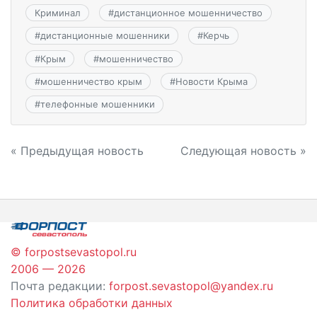
Криминал
#
дистанционное мошенничество
#
дистанционные мошенники
#
Керчь
#
Крым
#
мошенничество
#
мошенничество крым
#
Новости Крыма
#
телефонные мошенники
Навигация
« Предыдущая новость
Следующая новость »
по
записям
© forpostsevastopol.ru
2006 — 2026
Почта редакции:
forpost.sevastopol@yandex.ru
Политика обработки данных