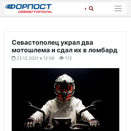
Skip
to
content
Севастополец украл два
мотошлема и сдал их в ломбард
22.12.2021 в 12:58
172