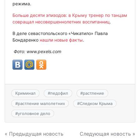
режима.
Больше десяти эпизодов: в Крыму тренер по танцам
совращал несовершеннолетних воспитанниц
.
В деле севастопольского «Чикатило» Павла
Бондаренко
нашли новые факты
.
Фото: www.pexels.com
Криминал
#
педофил
#
растление
#
растление малолетних
#
Следком Крыма
#
уголовное дело
Навигация
« Предыдущая новость
Следующая новость »