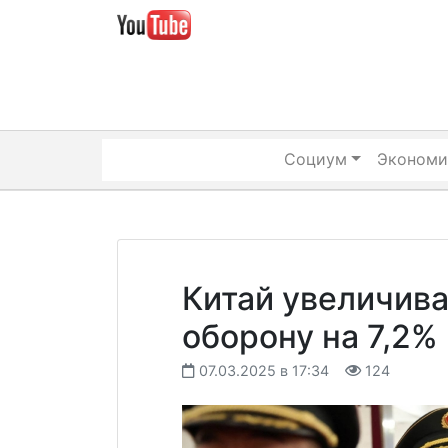
Skip
to
content
Социум
Экономи
Китай увеличива
оборону на 7,2%
07.03.2025 в 17:34
124