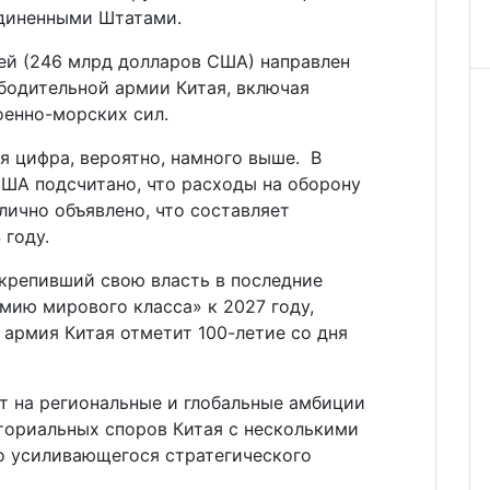
единенными Штатами.
ней (246 млрд долларов США) направлен
одительной армии Китая, включая
оенно-морских сил.
ая цифра, вероятно, намного выше. В
ША подсчитано, что расходы на оборону
лично объявлено, что составляет
 году.
укрепивший свою власть в последние
рмию мирового класса» к 2027 году,
армия Китая отметит 100-летие со дня
т на региональные и глобальные амбиции
ториальных споров Китая с несколькими
го усиливающегося стратегического