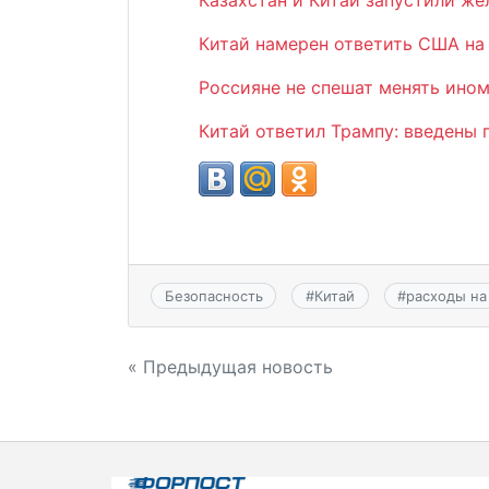
Казахстан и Китай запустили же
Китай намерен ответить США на
Россияне не спешат менять ино
Китай ответил Трампу: введены 
Безопасность
#
Китай
#
расходы на
Навигация
« Предыдущая новость
по
записям