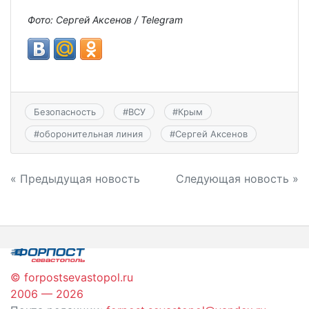
Фото: Сергей Аксенов / Telegram
Безопасность
#
ВСУ
#
Крым
#
оборонительная линия
#
Сергей Аксенов
Навигация
« Предыдущая новость
Следующая новость »
по
записям
© forpostsevastopol.ru
2006 — 2026