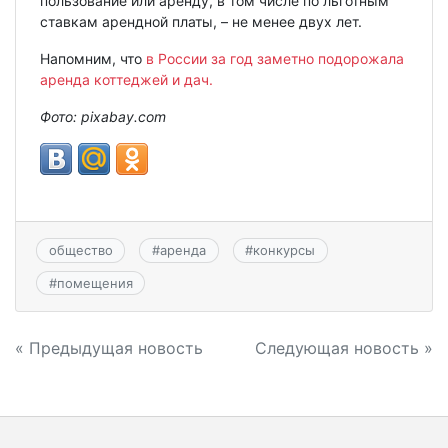
пользование или аренду, в том числе по льготным
ставкам арендной платы, – не менее двух лет.
Напомним, что
в России за год заметно подорожала
аренда коттеджей и дач.
Фото: pixabay.com
общество
#
аренда
#
конкурсы
#
помещения
Навигация
« Предыдущая новость
Следующая новость »
по
записям