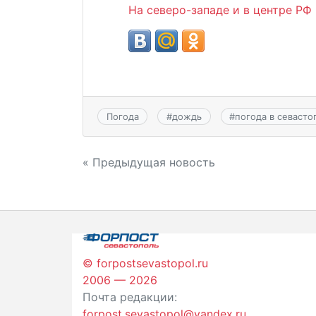
На северо-западе и в центре Р
Погода
#
дождь
#
погода в севасто
Навигация
« Предыдущая новость
по
записям
© forpostsevastopol.ru
2006 — 2026
Почта редакции:
forpost.sevastopol@yandex.ru