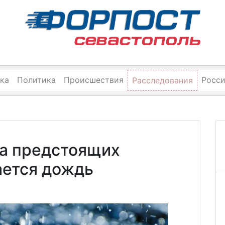
ка
Политика
Происшествия
Росс
Расследования
на предстоящих
ется дождь