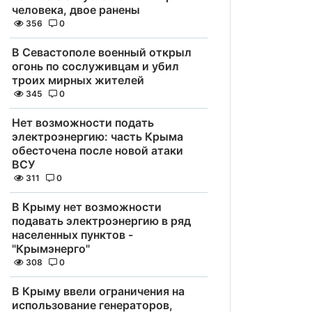
человека, двое ранены
356
0
В Севастополе военный открыл
огонь по сослуживцам и убил
троих мирных жителей
345
0
Нет возможности подать
электроэнергию: часть Крыма
обесточена после новой атаки
ВСУ
311
0
В Крыму нет возможности
подавать электроэнергию в ряд
населенных пунктов -
"Крымэнерго"
308
0
В Крыму ввели ограничения на
использование генераторов,