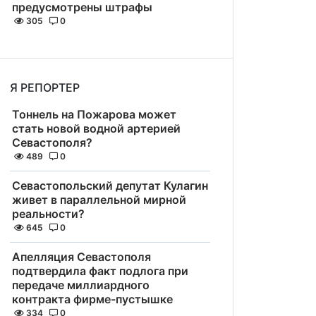
предусмотрены штрафы
305
0
Я РЕПОРТЕР
Тоннель на Пожарова может
стать новой водной артерией
Севастополя?
489
0
Севастопольский депутат Кулагин
живет в параллельной мирной
реальности?
645
0
Апелляция Севастополя
подтвердила факт подлога при
передаче миллиардного
контракта фирме-пустышке
334
0