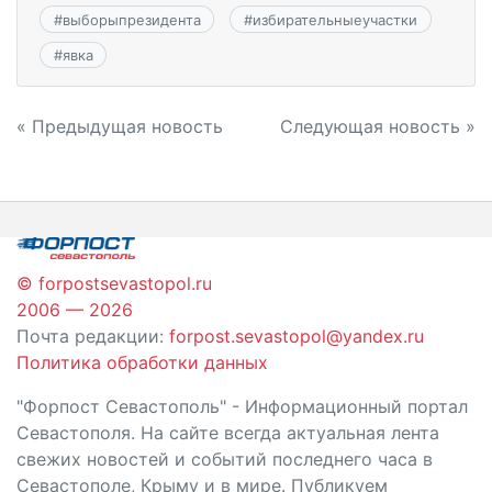
#
выборыпрезидента
#
избирательныеучастки
#
явка
Навигация
« Предыдущая новость
Следующая новость »
по
записям
© forpostsevastopol.ru
2006 — 2026
Почта редакции:
forpost.sevastopol@yandex.ru
Политика обработки данных
"Форпост Севастополь" - Информационный портал
Севастополя. На сайте всегда актуальная лента
свежих новостей и событий последнего часа в
Севастополе, Крыму и в мире. Публикуем