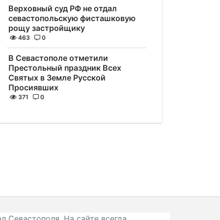
Верховный суд РФ не отдал
севастопольскую фисташковую
рощу застройщику
463
0
В Севастополе отметили
Престольный праздник Всех
Святых в Земле Русской
Просиявших
371
0
л Севастополя. На сайте всегда