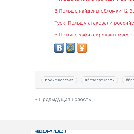
В Польше найдены обломки 12 б
Туск: Польшу атаковали россий
В Польше зафиксированы массо
происшествия
#
безопасность
#
бе
Навигация
« Предыдущая новость
по
записям