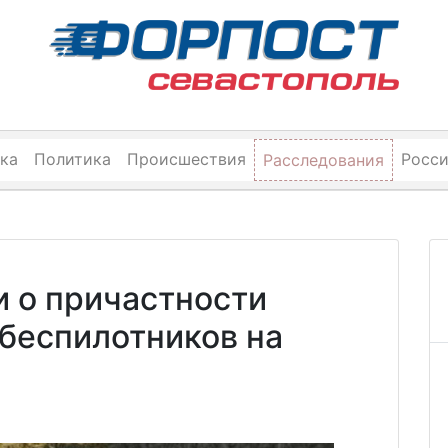
ка
Политика
Происшествия
Росс
Расследования
и о причастности
 беспилотников на