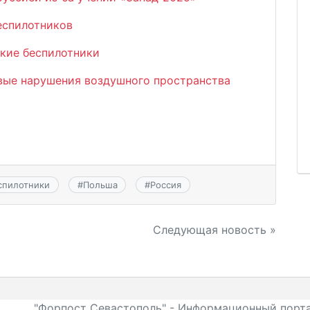
еспилотников
ские беспилотники
вые нарушения воздушного пространства
спилотники
#
Польша
#
Россия
Следующая новость »
"Форпост Севастополь" - Информационный порта