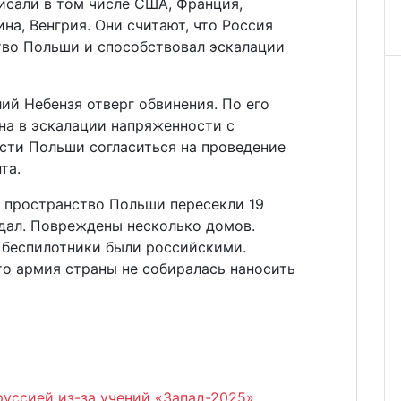
сали в том числе США, Франция,
на, Венгрия. Они считают, что Россия
во Польши и способствовал эскалации
й Небензя отверг обвинения. По его
на в эскалации напряженности с
сти Польши согласиться на проведение
та.
е пространство Польши пересекли 19
адал. Повреждены несколько домов.
 беспилотники были российскими.
то армия страны не собиралась наносить
руссией из-за учений «Запад-2025»