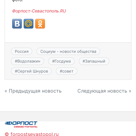
Форпост-Севастополь.
RU
Россия
Социум - новости общества
#
Водолазкин
#
Госдума
#
Запашный
#
Сергей Шнуров
#
совет
Навигация
« Предыдущая новость
Следующая новость »
по
записям
© forpostsevastopol.ru