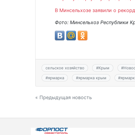
В Минсельхозе заявили о рекор
Фото: Минсельхоз Республики К
сельское хозяйство
#
Крым
#
Ново
#
ярмарка
#
ярмарка крым
#
ярмарк
Навигация
« Предыдущая новость
по
записям