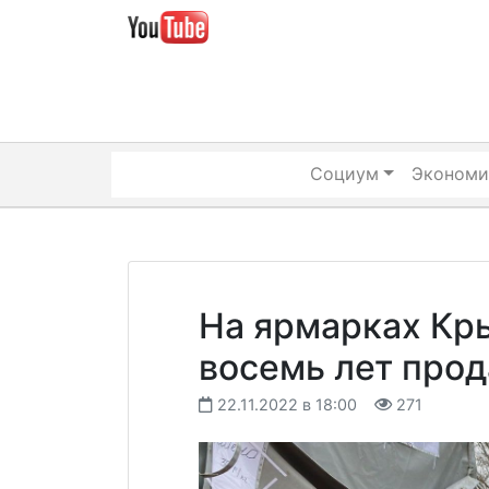
Skip
to
content
Социум
Экономи
На ярмарках Кр
восемь лет про
22.11.2022 в 18:00
271