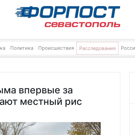
ка
Политика
Происшествия
Росс
Расследования
ыма впервые за
дают местный рис