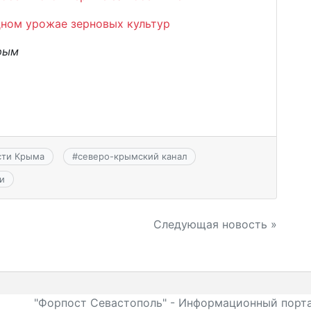
дном урожае зерновых культур
рым
сти Крыма
#
северо-крымский канал
и
Следующая новость »
"Форпост Севастополь" - Информационный порта