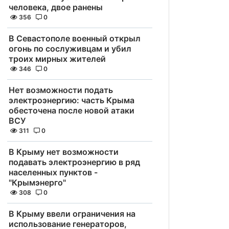
человека, двое ранены
356
0
В Севастополе военный открыл
огонь по сослуживцам и убил
троих мирных жителей
346
0
Нет возможности подать
электроэнергию: часть Крыма
обесточена после новой атаки
ВСУ
311
0
В Крыму нет возможности
подавать электроэнергию в ряд
населенных пунктов -
"Крымэнерго"
308
0
В Крыму ввели ограничения на
использование генераторов,