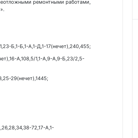
 неотложными ремонтными работами,
».
1,23-Б,1-Б,1-А,1-Д,1-17(нечет),240,455;
ет),16-А,108,5/1,1-А,9-А,9-Б,23/2,5-
,25-29(нечет),1445;
,26,28,34,38-72,17-А,1-