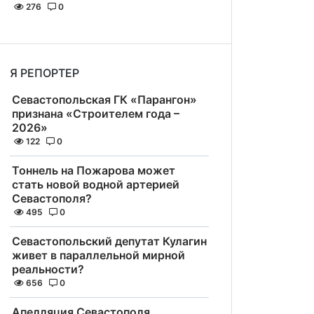
276
0
Я РЕПОРТЕР
Севастопольская ГК «Парангон»
признана «Строителем года –
2026»
122
0
Тоннель на Пожарова может
стать новой водной артерией
Севастополя?
495
0
Севастопольский депутат Кулагин
живет в параллельной мирной
реальности?
656
0
Апелляция Севастополя