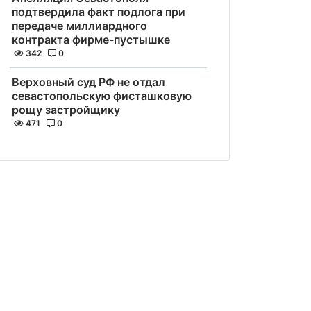
подтвердила факт подлога при
передаче миллиардного
контракта фирме-пустышке
342
0
Верховный суд РФ не отдал
севастопольскую фисташковую
рощу застройщику
471
0