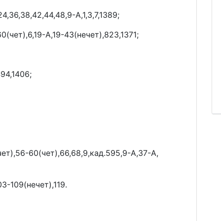
4,36,38,42,44,48,9-А,1,3,7,1389;
(чет),6,19-А,19-43(нечет),823,1371;
94,1406;
ет),56-60(чет),66,68,9,кад.595,9-А,37-А,
03-109(нечет),119.