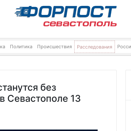
ка
Политика
Происшествия
Росс
Расследования
станутся без
в Севастополе 13