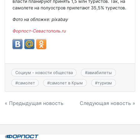
власти планируют принять 1,5 млн туристов. Так, на
самолете на полуостров прилетают 35,5% туристов.
Фото на обложке: pixabay
Форпост-Севастополь.ru
Социум - новости общества
#
авиабилеты
#
самолет
#
самолет в Крым
#
туризм
Навигация
« Предыдущая новость
Следующая новость »
по
записям