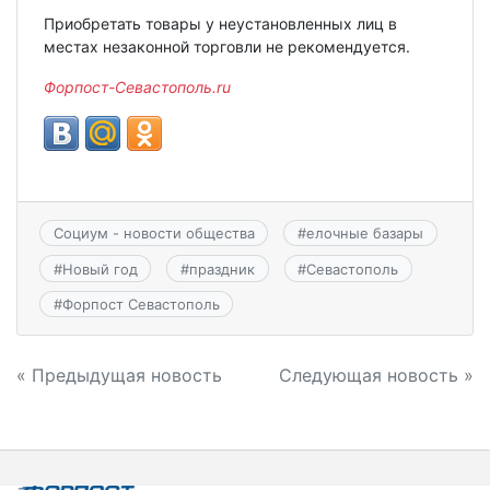
Приобретать товары у неустановленных лиц в
местах незаконной торговли не рекомендуется.
Форпост-Севастополь.ru
Социум - новости общества
#
елочные базары
#
Новый год
#
праздник
#
Севастополь
#
Форпост Севастополь
Навигация
« Предыдущая новость
Следующая новость »
по
записям