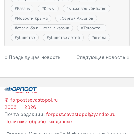
#
Казань
#
Крым
#
массовое убийство
#
Новости Крыма
#
Сергей Аксенов
#
стрельба в школе в казани
#
Татарстан
#
убийство
#
убийство детей
#
школа
Навигация
« Предыдущая новость
Следующая новость »
по
записям
© forpostsevastopol.ru
2006 — 2026
Почта редакции:
forpost.sevastopol@yandex.ru
Политика обработки данных
"Форпост Севастополь" - Информационный портал