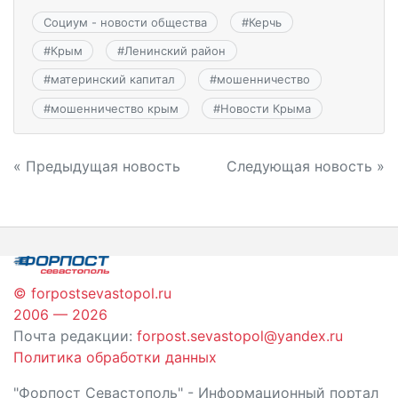
Социум - новости общества
#
Керчь
#
Крым
#
Ленинский район
#
материнский капитал
#
мошенничество
#
мошенничество крым
#
Новости Крыма
Навигация
« Предыдущая новость
Следующая новость »
по
записям
© forpostsevastopol.ru
2006 — 2026
Почта редакции:
forpost.sevastopol@yandex.ru
Политика обработки данных
"Форпост Севастополь" - Информационный портал