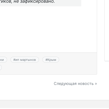
иков, не зафиксировано.
ики
#
ип мартынов
#
Крым
Следующая новость »