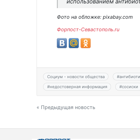
использованием антибиот
Фото на обложке: pixabay.com
Форпост-Севастополь.ru
Социум - новости общества
#
антибиот
#
недостоверная информация
#
сосиски
Навигация
« Предыдущая новость
по
записям