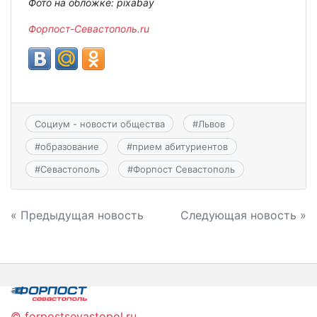
Фото на обложке: pixabay
Форпост-Севастополь.ru
Социум - новости общества
#
Львов
#
образование
#
прием абитуриентов
#
Севастополь
#
Форпост Севастополь
Навигация
« Предыдущая новость
Следующая новость »
по
записям
© forpostsevastopol.ru