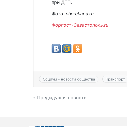
при ДТП.
Фото: cherehapa.ru
Форпост-Севастополь.ru
Социум - новости общества
Транспорт
Навигация
« Предыдущая новость
по
записям