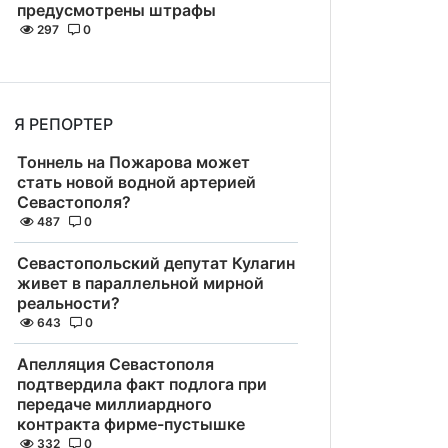
предусмотрены штрафы
297
0
Я РЕПОРТЕР
Тоннель на Пожарова может
стать новой водной артерией
Севастополя?
487
0
Севастопольский депутат Кулагин
живет в параллельной мирной
реальности?
643
0
Апелляция Севастополя
подтвердила факт подлога при
передаче миллиардного
контракта фирме-пустышке
332
0