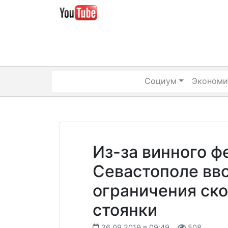
Skip
to
content
Социум
Экономи
Из-за винного ф
Севастополе вв
ограничения ско
стоянки
26.09.2019 в 09:49
508