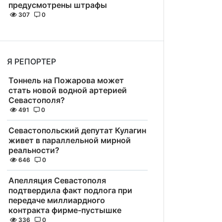
предусмотрены штрафы
307
0
Я РЕПОРТЕР
Тоннель на Пожарова может
стать новой водной артерией
Севастополя?
491
0
Севастопольский депутат Кулагин
живет в параллельной мирной
реальности?
646
0
Апелляция Севастополя
подтвердила факт подлога при
передаче миллиардного
контракта фирме-пустышке
336
0