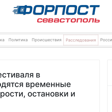
ка
Политика
Происшествия
Росс
Расследования
естиваля в
одятся временные
рости, остановки и