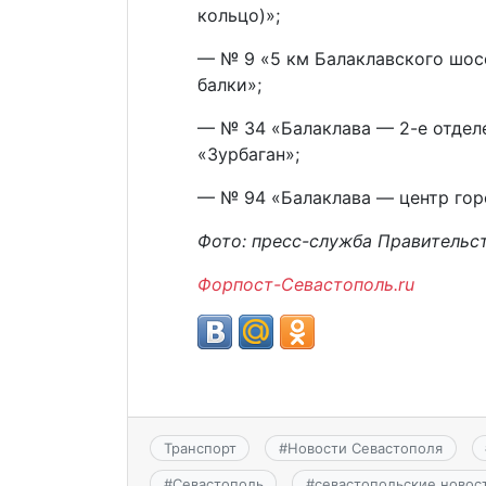
кольцо)»;
— № 9 «5 км Балаклавского шоссе
балки»;
— № 34 «Балаклава — 2-е отдел
«Зурбаган»;
— № 94 «Балаклава — центр гор
Фото: пресс-служба Правительс
Форпост-Севастополь.ru
Транспорт
#
Новости Севастополя
#
Севастополь
#
севастопольские новос