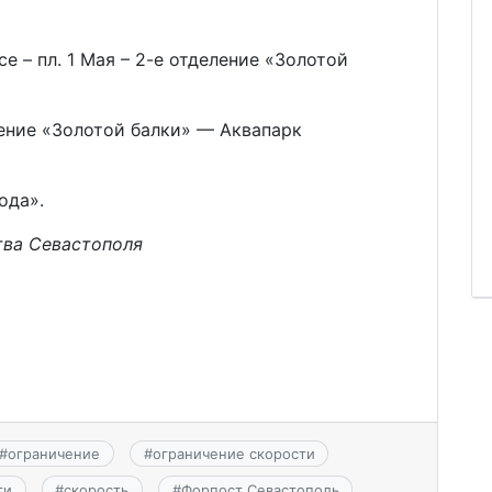
 – пл. 1 Мая – 2-е отделение «Золотой
ение «Золотой балки» — Аквапарк
ода».
тва Севастополя
#
ограничение
#
ограничение скорости
ти
#
скорость
#
Форпост Севастополь