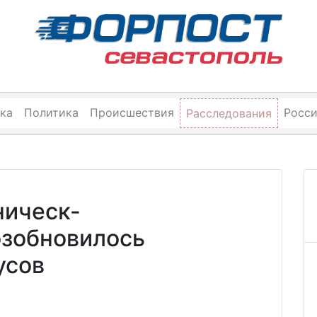
ка
Политика
Происшествия
Росс
Расследования
ническ-
зобновилось
усов