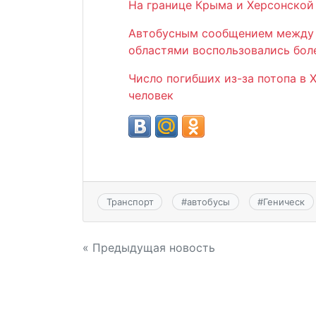
На границе Крыма и Херсонской
Автобусным сообщением между 
областями воспользовались боле
Число погибших из-за потопа в 
человек
Транспорт
#
автобусы
#
Геническ
Навигация
« Предыдущая новость
по
записям