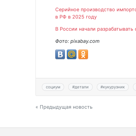
Серийное производство импорто
в РФ в 2025 году
В России начали разрабатывать 
Фото: pixabay.com
социум
#
детали
#
кукурузник
Навигация
« Предыдущая новость
по
записям