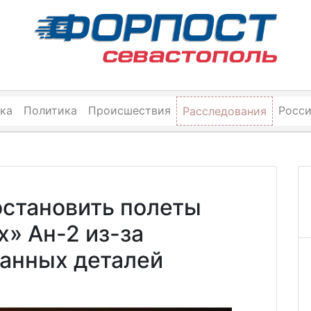
ка
Политика
Происшествия
Росс
Расследования
остановить полеты
х» Ан-2 из-за
ранных деталей