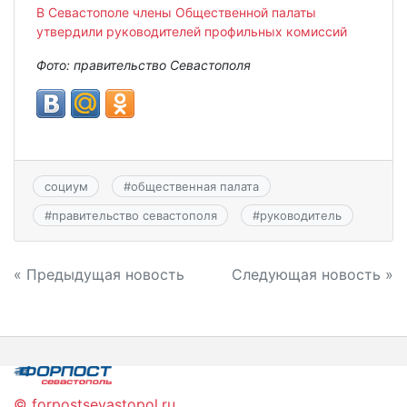
В Севастополе члены Общественной палаты
утвердили руководителей профильных комиссий
Фото: правительство Севастополя
социум
#
общественная палата
#
правительство севастополя
#
руководитель
Навигация
« Предыдущая новость
Следующая новость »
по
записям
© forpostsevastopol.ru