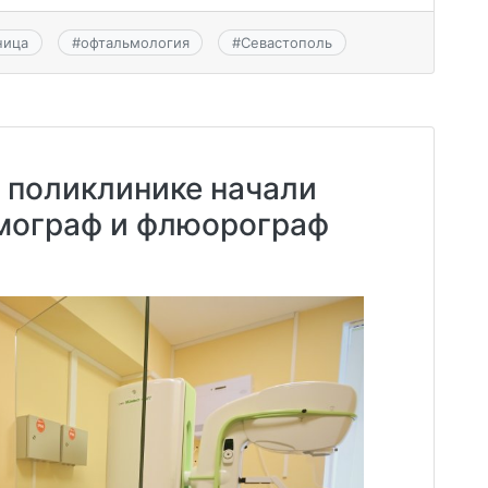
ница
#
офтальмология
#
Севастополь
 поликлинике начали
мограф и флюорограф