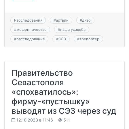
Расследования
#
артвин
#
дизо
#
мошенничество
#
наша усадьба
#
расследование
#
СЭЗ
#
ярепортер
Правительство
Севастополя
«спохватилось»:
фирму-«пустышку»
выводят из СЭЗ через суд
12.10.2023 в 11:46
511