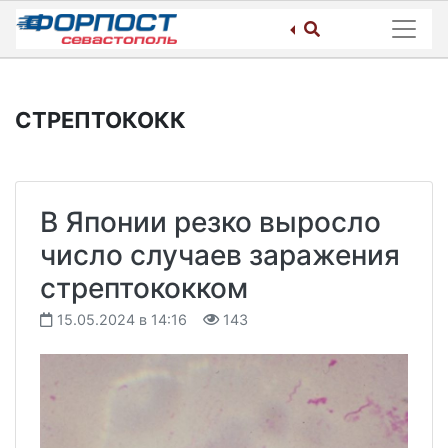
Skip
to
content
СТРЕПТОКОКК
В Японии резко выросло
число случаев заражения
стрептококком
15.05.2024 в 14:16
143