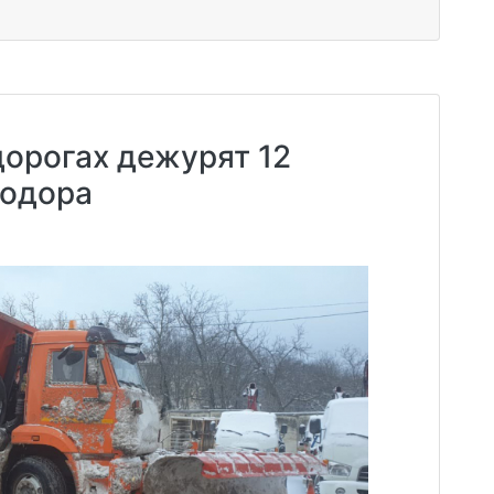
дорогах дежурят 12
тодора