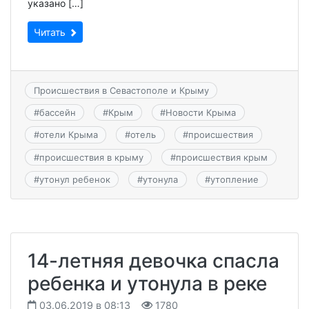
указано […]
Читать
Происшествия в Севастополе и Крыму
#
бассейн
#
Крым
#
Новости Крыма
#
отели Крыма
#
отель
#
происшествия
#
происшествия в крыму
#
происшествия крым
#
утонул ребенок
#
утонула
#
утопление
14-летняя девочка спасла
ребенка и утонула в реке
03.06.2019 в 08:13
1780