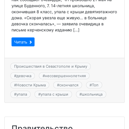
улице Буденного, 7. 14-летняя школьница,
окончившая 8 класс, упала с крыши девятиэтажного
дома. «Скорая увезла еще живую… в больнице
девочка скончалась», — заявила очевидица в
письме керченскому изданию […]
Читать
Происшествия в Севастополе и Крыму
#
девочка
#
несовершеннолетняя
#
Новости Крыма
#
скончался
#
Топ
#
упала
#
упала с крыши
#
школьница
Правительство