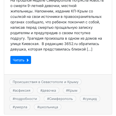
На прошлой неделе Симферополь потрясла новость
о смерти 9-летней девочки, местной
жительницы. Напомним, издание КП-Крым со
ссылкой на свои источники в правоохранительных
органах сообщало, что ребенок покончил с собой,
написав перед смертью прощальную записку
родителям и предупредив о своем поступке
подругу. Трагедия произошла в одном из домов на
улице Киевская. В редакцию 3652.ru обратилась
девушка, которая представилась близкой […]
Читать
Происшествия в Севастополе и Крыму
#
асфиксия
#
девочка
#
Крым
#
подробности
#
Симферополь
#
суицид
#
умерла
#
школьница