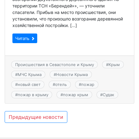
территории ТСН «Берендей»», — уточнили
спасатели. Прибыв на место происшествия, они
установили, что произошло возгорание деревянной
хозяйственной постройки. […]
Читать
Происшествия в Севастополе и Крыму
#
Крым
#
МЧС Крыма
#
Новости Крыма
#
новый свет
#
отель
#
пожар
#
пожар в крыму
#
пожар крым
#
Судак
Навигация
Предыдущие новости
по