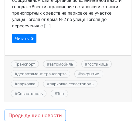
официальном сайте органов исполнительной власти
города. «Ввести ограничение остановки и стоянки
транспортных средств на парковке на участке
улицы Гоголя от дома №2 по улице Гоголя до
пересечения с […]
Читать
Транспорт
#
автомобиль
#
гостиница
#
департамент транспорта
#
закрытие
#
парковка
#
парковка севастополь
#
Севастополь
#
Топ
Навигация
Предыдущие новости
по