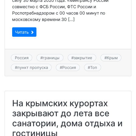
силу 30 марта 2020 года. «Минтрансу России
совместно с ФСБ России, ФТС России и
Роспотребнадзором с 00 часов 00 минут по
московскому времени 30 […]
Читать
Россия
#
границы
#
закрытие
#
Крым
#
пункт пропуска
#
Россия
#
Топ
На крымских курортах
закрывают до лета все
санатории, дома отдыха и
гостиницы