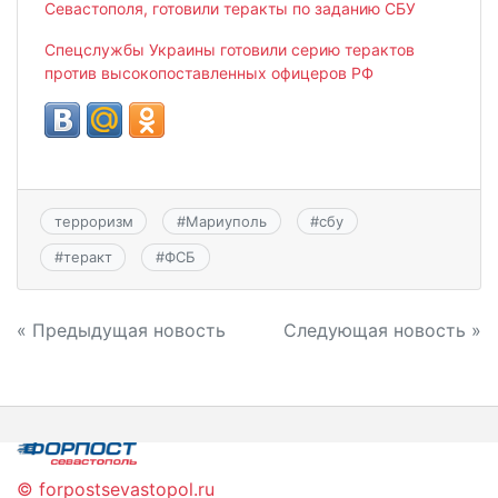
Севастополя, готовили теракты по заданию СБУ
Спецслужбы Украины готовили серию терактов
против высокопоставленных офицеров РФ
терроризм
#
Мариуполь
#
сбу
#
теракт
#
ФСБ
Навигация
« Предыдущая новость
Следующая новость »
по
записям
© forpostsevastopol.ru