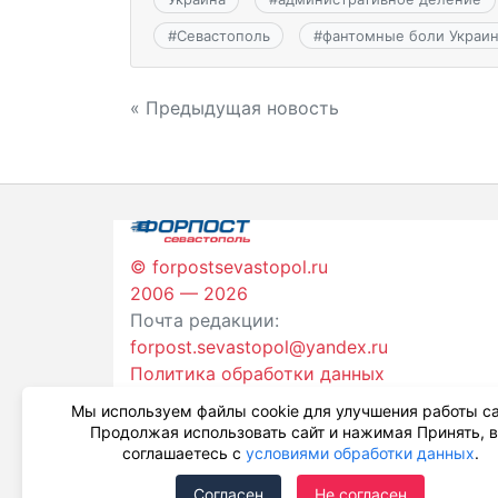
#
Севастополь
#
фантомные боли Украи
Навигация
« Предыдущая новость
по
записям
© forpostsevastopol.ru
2006 — 2026
Почта редакции:
forpost.sevastopol@yandex.ru
Политика обработки данных
Мы используем файлы cookie для улучшения работы са
Продолжая использовать сайт и нажимая Принять, 
соглашаетесь с
условиями обработки данных
.
Согласен
Не согласен