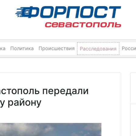
ка
Политика
Происшествия
Росс
Расследования
астополь передали
у району