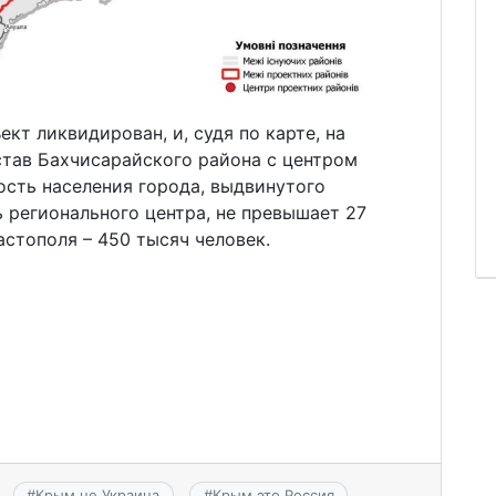
кт ликвидирован, и, судя по карте, на
став Бахчисарайского района с центром
ость населения города, выдвинутого
 регионального центра, не превышает 27
астополя – 450 тысяч человек.
#
Крым не Украина
#
Крым это Россия